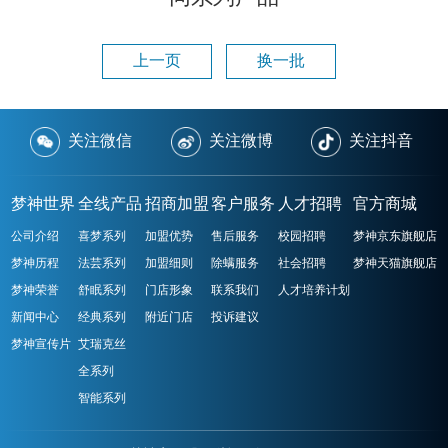
上一页
换一批
关注微信
关注微博
关注抖音
梦神世界
全线产品
招商加盟
客户服务
人才招聘
官方商城
公司介绍
喜梦系列
加盟优势
售后服务
校园招聘
梦神京东旗舰店
梦神历程
法芸系列
加盟细则
除螨服务
社会招聘
梦神天猫旗舰店
梦神荣誉
舒眠系列
门店形象
联系我们
人才培养计划
新闻中心
经典系列
附近门店
投诉建议
梦神宣传片
艾瑞克丝
全系列
智能系列