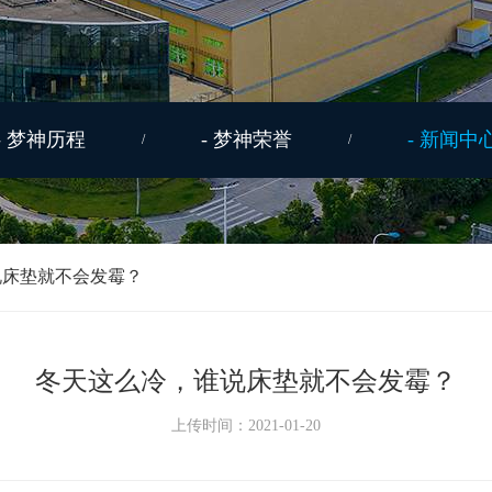
- 梦神历程
- 梦神荣誉
- 新闻中
/
/
全系列
智能系列
说床垫就不会发霉？
冬天这么冷，谁说床垫就不会发霉？
上传时间：2021-01-20