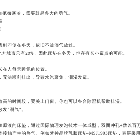
血抵御寒冷，需要鼓起多大的勇气
。
逼
！
）
想到即使在冬天，依旧不被湿气放过。
北方城市只有
，因此床垫在冬天，也存有长小霉点的可能。
20%
长在人每天睡觉的位置。
，无法顺利排出，导致水汽聚集，潮湿发霉。
值高的时间段，要关上门窗。你也可以备台除湿机帮助排湿。
散发
潮气
。
“
”
胶原液的床垫，通过国际物理发泡技术一体成型，双面冲孔
+
数以百
垫接触产生的热气。例如梦神
品牌乳胶床垫
-MSJ1903
床垫，表层采