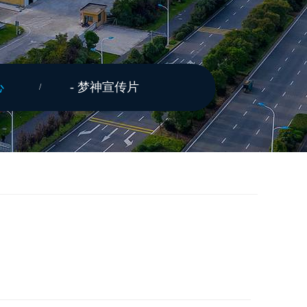
心
- 梦神宣传片
/