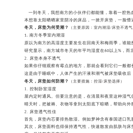
一到冬天，我想南方的小伙伴们都能懂
，
靠着一腔热
本想靠太阳晒晒家里阴冷的床品
，
一掀开床垫，一脸懵
冬天，床垫为何受潮
？
（主要原因：室内潮湿
/
床垫不透气
南方冬季室内潮湿
1.
原以为南方的高湿度主要发生在回南天和梅雨季，谁能
研究显示，南方城市冬天的年平均湿度在
以上
，而
60
%
2.
床垫本身不透气
如果你仔细观察有霉点的地方，那就会看到它们一般都
这是由于睡眠中，人体产生的汗液和潮气被床垫吸收后
冬天，床垫如何防潮
？
（主要措施：控湿
/
床垫选择）
1.
控制卧室湿度
屋内定时通风。但要注意的是，在清晨和夜里这种湿气
晴天时，把被褥、衣物等拿到太阳底下晾晒，帮助向外
2.
床垫透气性佳
首先，床垫内芯要排热散湿。例如梦神含有泰国进口乳
其次，床垫面料也得保持透气性，快速散发由肌肤与床