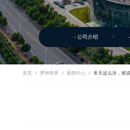
- 公司介绍
/
艾瑞克丝
首页
/
梦神世界
/
新闻中心
/
冬天这么冷，谁